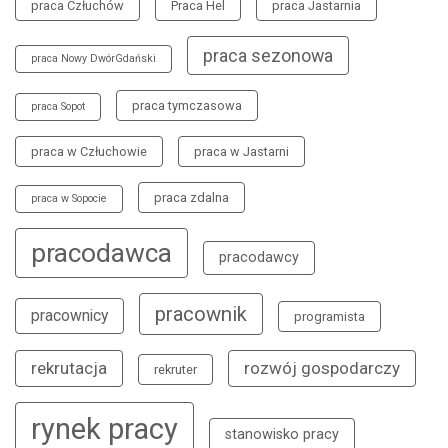
praca Człuchów
Praca Hel
praca Jastarnia
praca sezonowa
praca Nowy DwórGdański
praca tymczasowa
praca Sopot
praca w Człuchowie
praca w Jastarni
praca zdalna
praca w Sopocie
pracodawca
pracodawcy
pracownik
pracownicy
programista
rekrutacja
rozwój gospodarczy
rekruter
rynek pracy
stanowisko pracy