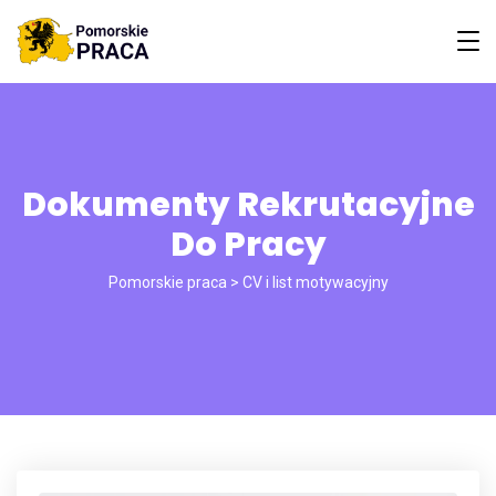
Dokumenty Rekrutacyjne
Do Pracy
Pomorskie praca
>
CV i list motywacyjny