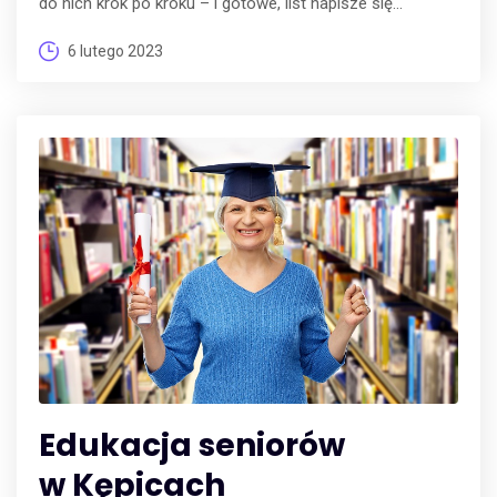
do nich krok po kroku – i gotowe, list napisze się...
6 lutego 2023
Edukacja seniorów
w Kępicach