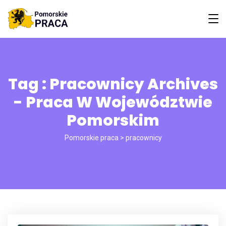
Tag : Pracownicy Archives
- Praca W Województwie
Pomorskim
Pomorskie praca
>
pracownicy