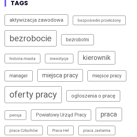
TAGS
aktywizacja zawodowa
bezpośredni przełożony
bezrobocie
bezrobotni
kierownik
historia miasta
inwestycje
miejsca pracy
manager
miejsce pracy
oferty pracy
ogłoszenia o pracę
praca
Powiatowy Urząd Pracy
pensja
praca Człuchów
Praca Hel
praca Jastarnia