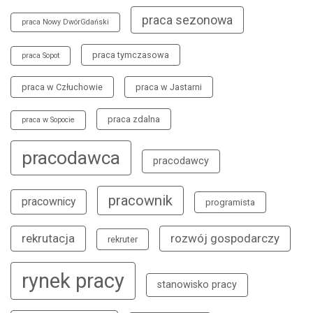
praca sezonowa
praca Nowy DwórGdański
praca tymczasowa
praca Sopot
praca w Człuchowie
praca w Jastarni
praca zdalna
praca w Sopocie
pracodawca
pracodawcy
pracownik
pracownicy
programista
rekrutacja
rozwój gospodarczy
rekruter
rynek pracy
stanowisko pracy