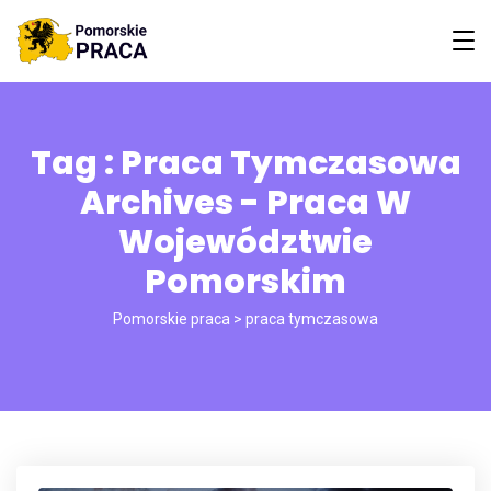
Tag : Praca Tymczasowa
Archives - Praca W
Województwie
Pomorskim
Pomorskie praca
>
praca tymczasowa