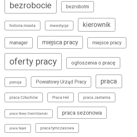
bezrobocie
bezrobotni
kierownik
historia miasta
inwestycje
miejsca pracy
manager
miejsce pracy
oferty pracy
ogłoszenia o pracę
praca
Powiatowy Urząd Pracy
pensja
praca Człuchów
Praca Hel
praca Jastarnia
praca sezonowa
praca Nowy DwórGdański
praca tymczasowa
praca Sopot