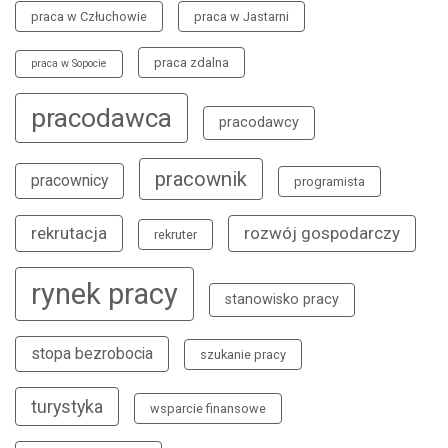
praca w Człuchowie
praca w Jastarni
praca zdalna
praca w Sopocie
pracodawca
pracodawcy
pracownik
pracownicy
programista
rekrutacja
rozwój gospodarczy
rekruter
rynek pracy
stanowisko pracy
stopa bezrobocia
szukanie pracy
turystyka
wsparcie finansowe