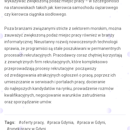
wykazywać zwiększoną podaż miejsc pracy – w szczególności
na stanowiskach takich jak: kierowca samochodu ciężarowego
czy kierowca ciągnika siodłowego.
Poza branżami związanymi stricte z sektorem morskim, można
zauważyć zwiększoną podaż miejsc pracy również w branży
informatycznej. Nieustanny rozwój nowoczesnych technologii
sprawia, że programiści są stale poszukiwani w permanentnych
procesach rekrutacyjnych. Pracodawcy coraz chętniej korzystają
z zewnętrznych firm rekrutacyjnych, które kompleksowo
przeprowadzają procesy rekrutacyjne: począwszy
od zredagowania atrakcyjnych ogłoszeń o pracę, poprzez ich
umieszczanie w serwisach i portalach pracy, docieranie
do najlepszych kandydatów na rynku, prowadzenie rozmów
kwalifikacyjnych, negocjowanie warunków zatrudnienia
oraz sporządzanie umów.
Tags:
#oferty pracy,
#praca Gdynia,
#praca w Gdyni,
#rynek pracy w Gdyni