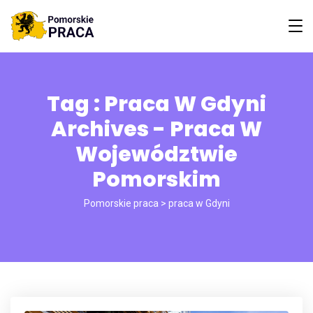
Tag : Praca W Gdyni
Archives - Praca W
Województwie
Pomorskim
Pomorskie praca
>
praca w Gdyni