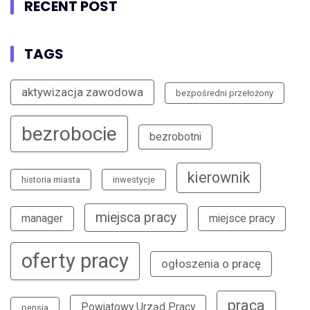
RECENT POST
TAGS
aktywizacja zawodowa
bezpośredni przełożony
bezrobocie
bezrobotni
kierownik
historia miasta
inwestycje
miejsca pracy
manager
miejsce pracy
oferty pracy
ogłoszenia o pracę
praca
Powiatowy Urząd Pracy
pensja