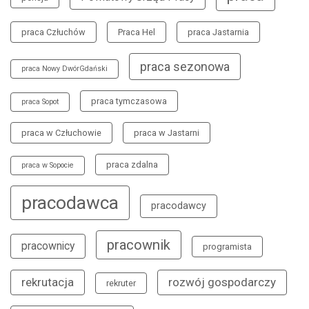
praca Człuchów
Praca Hel
praca Jastarnia
praca sezonowa
praca Nowy DwórGdański
praca tymczasowa
praca Sopot
praca w Człuchowie
praca w Jastarni
praca zdalna
praca w Sopocie
pracodawca
pracodawcy
pracownik
pracownicy
programista
rekrutacja
rozwój gospodarczy
rekruter