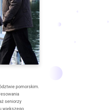
wództwie pomorskim.
resowania
aż seniorzy
tu większego