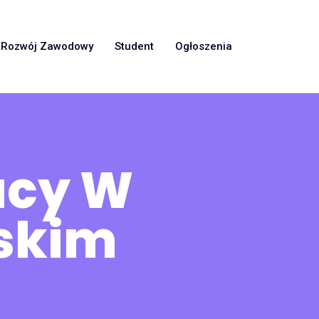
Rozwój Zawodowy
Student
Ogłoszenia
acy W
skim