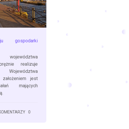
ju gospodarki
 województwa
rężnie realizuje
u Województwa
 założeniem jest
iałań mających
ą.
KOMENTARZY
0