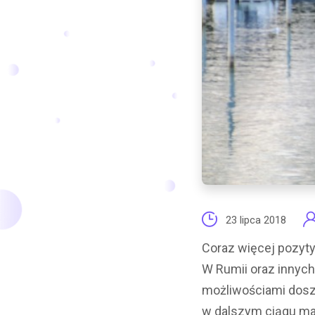
23 lipca 2018
Coraz więcej pozyt
W Rumii oraz innyc
możliwościami doszk
w dalszym ciągu ma