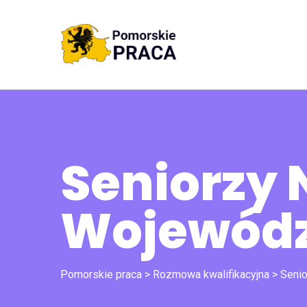
Seniorzy 
Wojewódz
Pomorskie praca
>
Rozmowa kwalifikacyjna
>
Senio