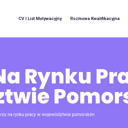
CV I List Motywacyjny
Rozmowa Kwalifikacyjna
Na Rynku Pr
twie Pomor
rzy na rynku pracy w województwie pomorskim