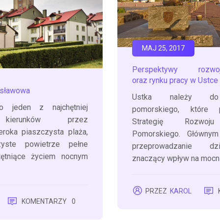
MAJ 25, 2017
Perspektywy rozwo
oraz rynku pracy w Ustce
ysławowa
Ustka należy do
o jeden z najchętniej
pomorskiego, które p
 kierunków przez
Strategię Rozwoj
eroka piaszczysta plaża,
Pomorskiego. Głównym
czyste powietrze pełne
przeprowadzanie dz
tętniące życiem nocnym
znaczący wpływ na mocn
PRZEZ
KAROL
KOMENTARZY
0