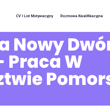
CV I List Motywacyjny
Rozmowa Kwalifikacyjna
aca Nowy Dwó
- Praca W
twie Pomor