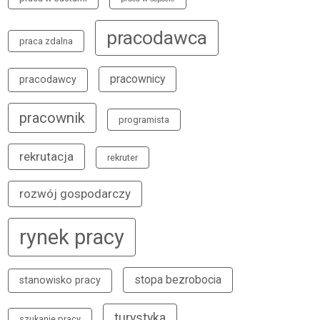
pracodawca
praca zdalna
pracownicy
pracodawcy
pracownik
programista
rekrutacja
rekruter
rozwój gospodarczy
rynek pracy
stopa bezrobocia
stanowisko pracy
turystyka
szukanie pracy