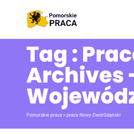
Tag : Pr
Archives 
Wojewódz
Pomorskie praca
>
praca Nowy DwórGdański