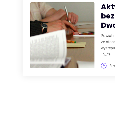
Akt
bez
Dwo
Powiat 
ze stopą
występu
15,7%.
8 m