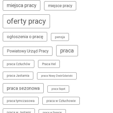
miejsca pracy
miejsce pracy
oferty pracy
ogłoszenia o pracę
pensja
praca
Powiatowy Urząd Pracy
praca Człuchów
Praca Hel
praca Jastarnia
praca Nowy DwórGdański
praca sezonowa
praca Sopot
praca tymczasowa
praca w Człuchowie
praca w Jastarni
praca w Sopocie