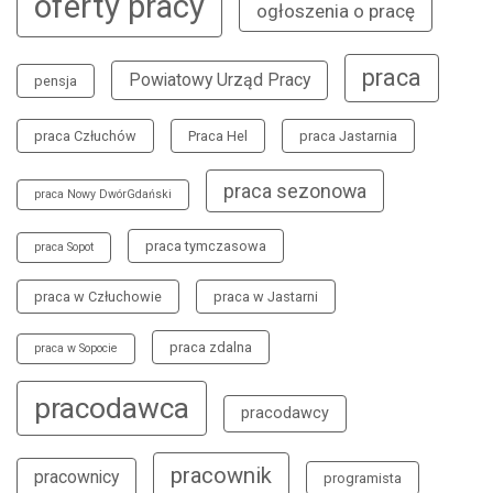
oferty pracy
ogłoszenia o pracę
praca
Powiatowy Urząd Pracy
pensja
praca Człuchów
Praca Hel
praca Jastarnia
praca sezonowa
praca Nowy DwórGdański
praca tymczasowa
praca Sopot
praca w Człuchowie
praca w Jastarni
praca zdalna
praca w Sopocie
pracodawca
pracodawcy
pracownik
pracownicy
programista