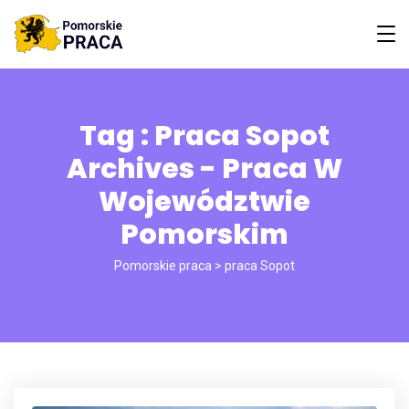
Tag : Praca Sopot
Archives - Praca W
Województwie
Pomorskim
Pomorskie praca
>
praca Sopot