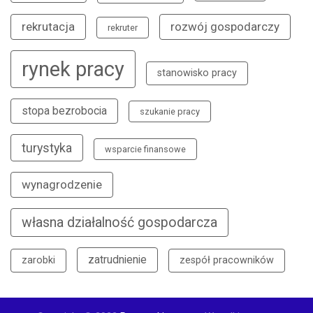
rekrutacja
rozwój gospodarczy
rekruter
rynek pracy
stanowisko pracy
stopa bezrobocia
szukanie pracy
turystyka
wsparcie finansowe
wynagrodzenie
własna działalność gospodarcza
zatrudnienie
zarobki
zespół pracowników