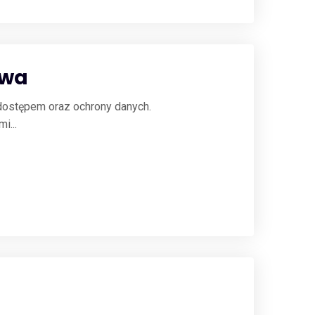
twa
ostępem oraz ochrony danych.
i...