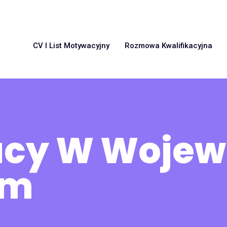
CV I List Motywacyjny
Rozmowa Kwalifikacyjna
racy W Woje
im