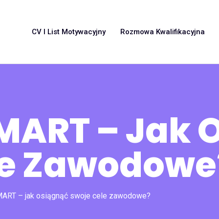
CV I List Motywacyjny
Rozmowa Kwalifikacyjna
MART – Jak 
le Zawodowe
ART – jak osiągnąć swoje cele zawodowe?