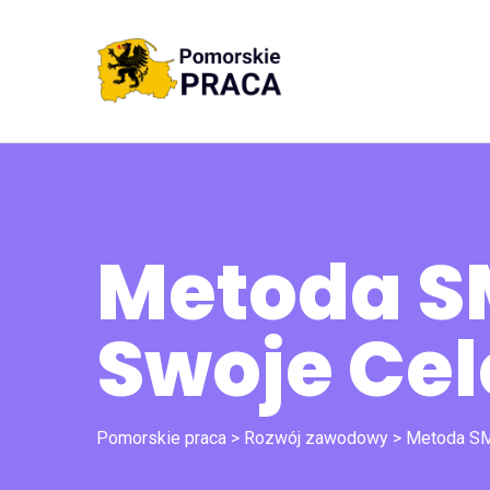
Metoda S
Swoje Ce
Pomorskie praca
>
Rozwój zawodowy
>
Metoda SM