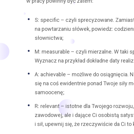
w pracy powinny być zatem:
S: specific – czyli sprecyzowane. Zamia
na powtarzaniu słówek, powiedz: codzien
słownictwa;
M: measurable – czyli mierzalne. W taki 
Wyznacz na przykład dokładne daty realiz
A: achievable – możliwe do osiągnięcia. Ni
się na coś ewidentnie ponad Twoje siły m
samoocenę;
R: relevant – istotne dla Twojego rozwoju
zawodowej, ale i dające Ci osobistą saty
i sił, upewnij się, że rzeczywiście da Ci t