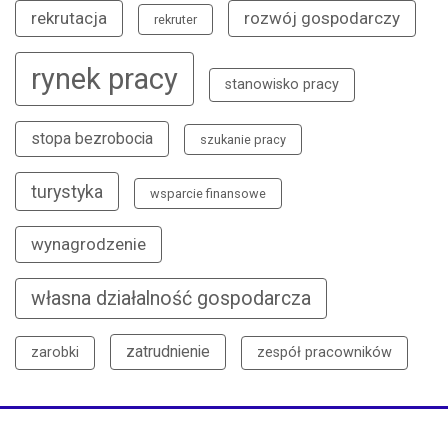
rekrutacja
rozwój gospodarczy
rekruter
rynek pracy
stanowisko pracy
stopa bezrobocia
szukanie pracy
turystyka
wsparcie finansowe
wynagrodzenie
własna działalność gospodarcza
zatrudnienie
zarobki
zespół pracowników
Copyright © 2022
Pomorskie-praca
. Wszelkie prawa