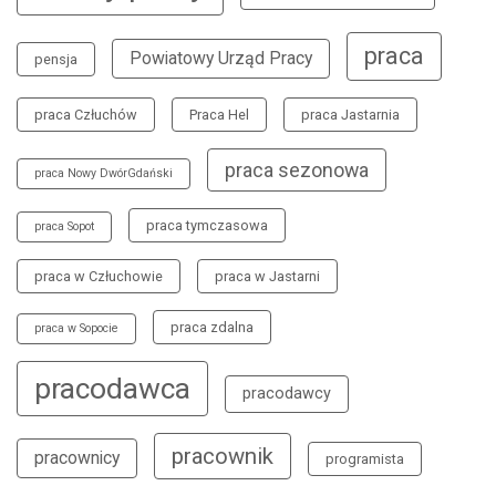
praca
Powiatowy Urząd Pracy
pensja
praca Człuchów
Praca Hel
praca Jastarnia
praca sezonowa
praca Nowy DwórGdański
praca tymczasowa
praca Sopot
praca w Człuchowie
praca w Jastarni
praca zdalna
praca w Sopocie
pracodawca
pracodawcy
pracownik
pracownicy
programista