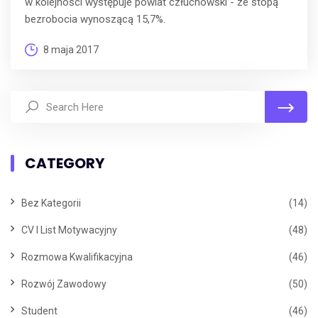
w kolejności występuje powiat człuchowski - ze stopą
bezrobocia wynoszącą 15,7%.
8 maja 2017
CATEGORY
Bez Kategorii
(14)
CV I List Motywacyjny
(48)
Rozmowa Kwalifikacyjna
(46)
Rozwój Zawodowy
(50)
Student
(46)