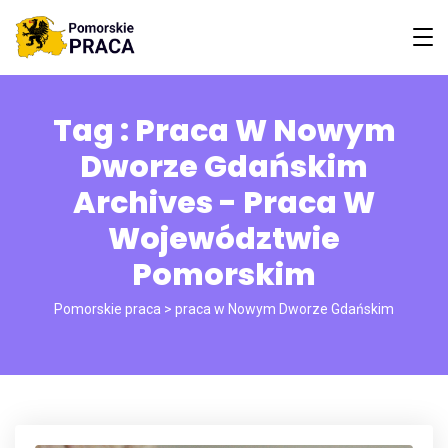
Tag : Praca W Nowym
Dworze Gdańskim
Archives - Praca W
Województwie
Pomorskim
Pomorskie praca
>
praca w Nowym Dworze Gdańskim