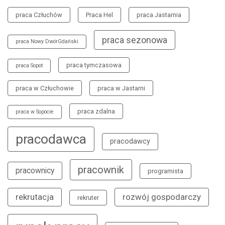
praca Człuchów
Praca Hel
praca Jastarnia
praca sezonowa
praca Nowy DwórGdański
praca tymczasowa
praca Sopot
praca w Człuchowie
praca w Jastarni
praca zdalna
praca w Sopocie
pracodawca
pracodawcy
pracownik
pracownicy
programista
rekrutacja
rozwój gospodarczy
rekruter