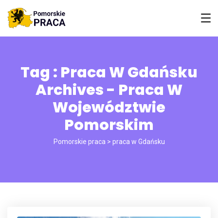
Tag : Praca W Gdańsku
Archives - Praca W
Województwie
Pomorskim
Pomorskie praca
>
praca w Gdańsku