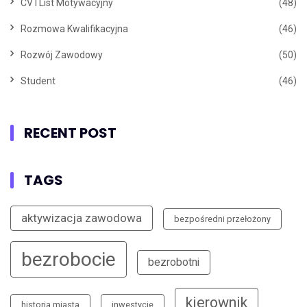
CV I List Motywacyjny
(48)
Rozmowa Kwalifikacyjna
(46)
Rozwój Zawodowy
(50)
Student
(46)
RECENT POST
TAGS
aktywizacja zawodowa
bezpośredni przełożony
bezrobocie
bezrobotni
kierownik
historia miasta
inwestycje