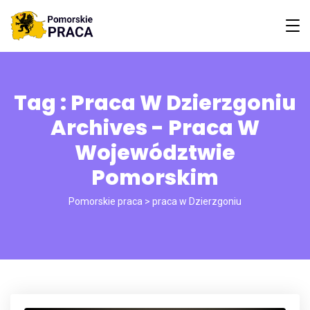
Tag : Praca W Dzierzgoniu
Archives - Praca W
Województwie
Pomorskim
Pomorskie praca
>
praca w Dzierzgoniu