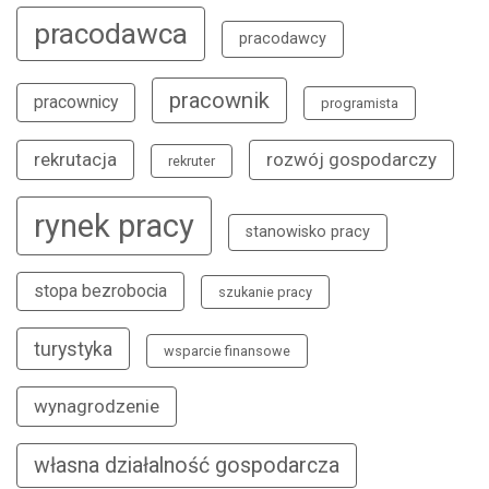
pracodawca
pracodawcy
pracownik
pracownicy
programista
rekrutacja
rozwój gospodarczy
rekruter
rynek pracy
stanowisko pracy
stopa bezrobocia
szukanie pracy
turystyka
wsparcie finansowe
wynagrodzenie
własna działalność gospodarcza