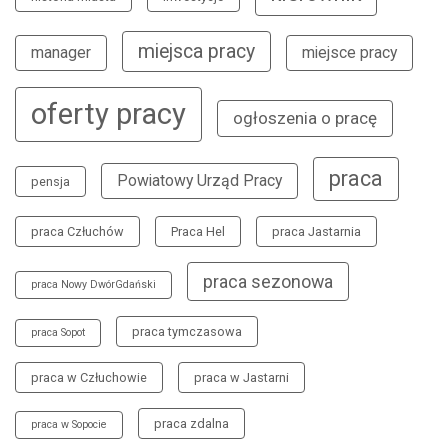
miejsca pracy
manager
miejsce pracy
oferty pracy
ogłoszenia o pracę
praca
Powiatowy Urząd Pracy
pensja
praca Człuchów
Praca Hel
praca Jastarnia
praca sezonowa
praca Nowy DwórGdański
praca tymczasowa
praca Sopot
praca w Człuchowie
praca w Jastarni
praca zdalna
praca w Sopocie