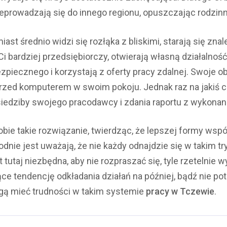
prowadzają się do innego regionu, opuszczając rodzinn
ast średnio widzi się rozłąka z bliskimi, starają się znal
. Ci bardziej przedsiębiorczy, otwierają własną działalnoś
ezpiecznego i korzystają z oferty pracy zdalnej. Swoje
rzed komputerem w swoim pokoju. Jednak raz na jakiś c
iedziby swojego pracodawcy i zdania raportu z wykonane
obie takie rozwiązanie, twierdząc, że lepszej formy wsp
dnie jest uważają, że nie każdy odnajdzie się w takim try
 tutaj niezbędna, aby nie rozpraszać się, tyle rzetelnie
e tendencję odkładania działań na później, bądź nie pot
ą mieć trudności w takim systemie
pracy w Tczewie
.