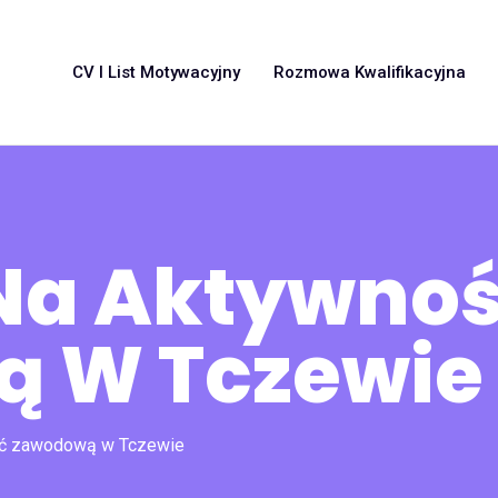
CV I List Motywacyjny
Rozmowa Kwalifikacyjna
Na Aktywno
 W Tczewie
ść zawodową w Tczewie