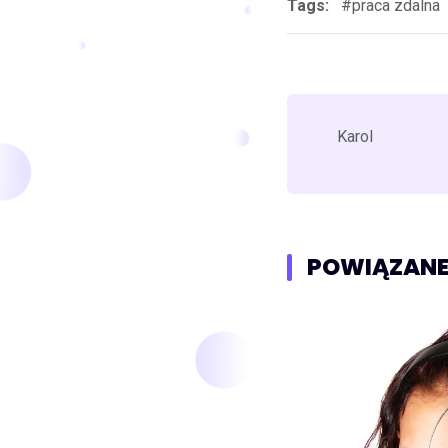
Tags:
#praca zdalna
Karol
POWIĄZANE