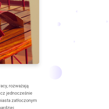
acy, rozważają
acz jednocześnie
miasta zatłoczonym
bardziej