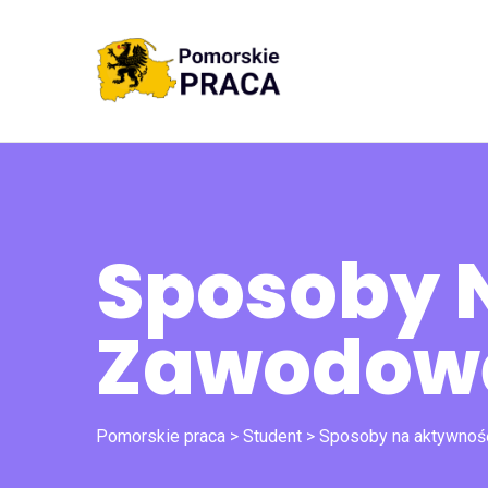
Sposoby 
Zawodową
Pomorskie praca
>
Student
>
Sposoby na aktywno