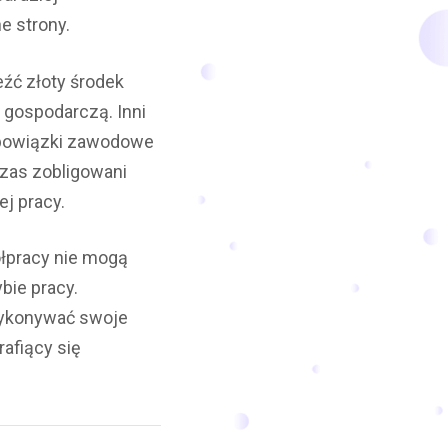
e strony.
eźć złoty środek
ć gospodarczą. Inni
 obowiązki zawodowe
zas zobligowani
j pracy.
ółpracy nie mogą
bie pracy.
 wykonywać swoje
rafiący się