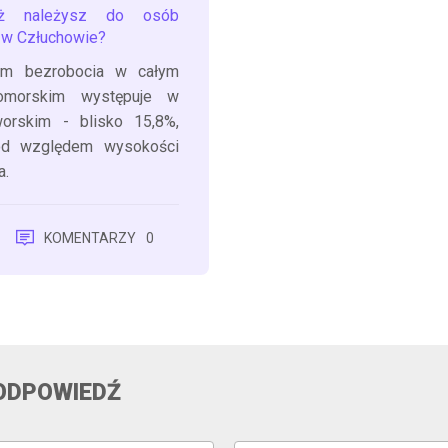
ż należysz do osób
 w Człuchowie?
om bezrobocia w całym
omorskim występuje w
orskim - blisko 15,8%,
od względem wysokości
a.
KOMENTARZY
0
ODPOWIEDŹ