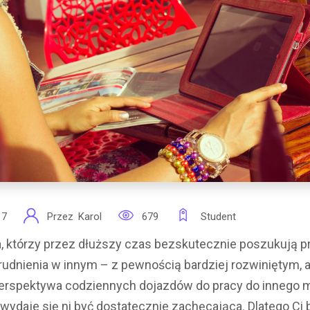
17
Przez
Karol
679
Student
 którzy przez dłuższy czas bezskutecznie poszukują pr
rudnienia w innym – z pewnością bardziej rozwiniętym, 
Perspektywa codziennych dojazdów do pracy do innego 
wydaje się ni być dostatecznie zachęcająca. Dlatego Ci 