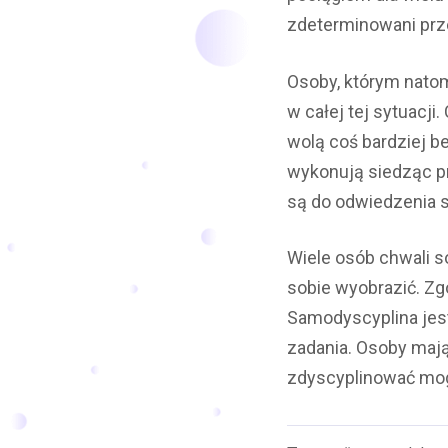
zdeterminowani prze
Osoby, którym natomi
w całej tej sytuacji
wolą coś bardziej b
wykonują siedząc p
są do odwiedzenia s
Wiele osób chwali s
sobie wyobrazić. Zgo
Samodyscyplina jest
zadania. Osoby mając
zdyscyplinować mog