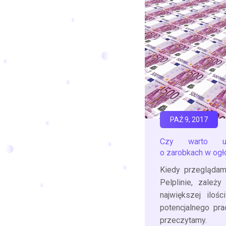
PAŹ 9, 2017
Czy warto umi
o zarobkach w ogł
Kiedy przeglądam
Pelplinie, zależ
największej ilośc
potencjalnego pr
przeczytamy.