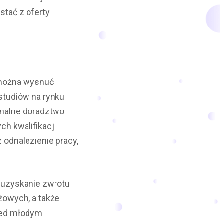
stać z oferty
 można wysnuć
 studiów na rynku
onalne doradztwo
h kwalifikacji
 odnalezienie pracy,
 uzyskanie zwrotu
ażowych, a także
rzed młodym