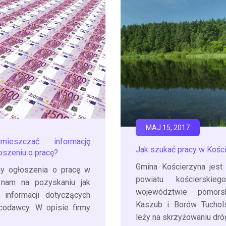
MAJ 15, 2017
eszczać informację
Jak szukać pracy w Kośc
oszeniu o pracę?
Gmina Kościerzyna jest
y ogłoszenia o pracę w
powiatu kościerskie
y nam na pozyskaniu jak
województwie pomors
i informacji dotyczących
Kaszub i Borów Tuchols
acodawcy. W opisie firmy
leży na skrzyżowaniu dró