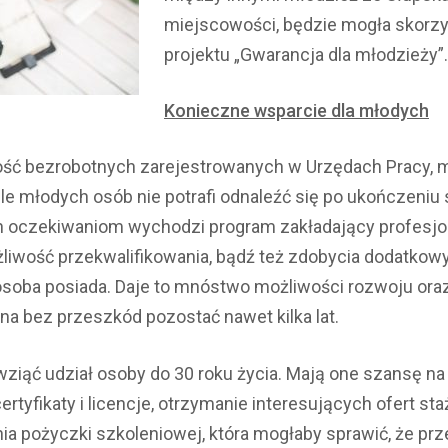
miejscowości, będzie mogła skorzy
projektu „Gwarancja dla młodzieży”.
Konieczne wsparcie dla młodych
lość bezrobotnych zarejestrowanych w Urzędach Pracy,
ele młodych osób nie potrafi odnaleźć się po ukończeniu
ch oczekiwaniom wychodzi program zakładający profesj
wość przekwalifikowania, bądź też zdobycia dodatkowyc
 osoba posiada. Daje to mnóstwo możliwości rozwoju oraz
na bez przeszkód pozostać nawet kilka lat.
iąć udział osoby do 30 roku życia. Mają one szansę na
rtyfikaty i licencje, otrzymanie interesujących ofert st
ia pożyczki szkoleniowej, która mogłaby sprawić, że p