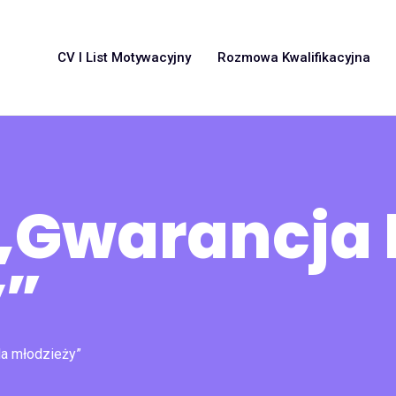
CV I List Motywacyjny
Rozmowa Kwalifikacyjna
„Gwarancja 
y”
la młodzieży”