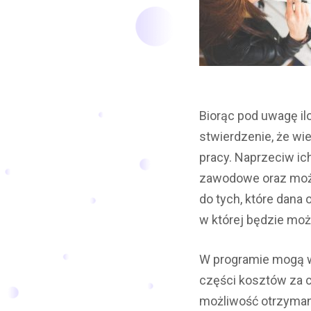
Biorąc pod uwagę i
stwierdzenie, że wi
pracy. Naprzeciw i
zawodowe oraz możli
do tych, które dana
w której będzie moż
W programie mogą wz
części kosztów za ce
możliwość otrzyman