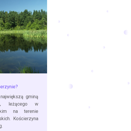
ierzynie?
 największą gminą
go, leżącego w
kim na terenie
kich. Kościerzyna
g.