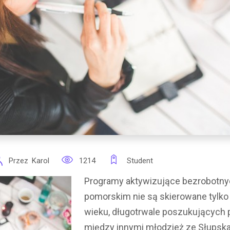
Przez
Karol
1214
Student
Programy aktywizujące bezrobotn
pomorskim nie są skierowane tylko
wieku, długotrwale poszukujących 
między innymi młodzież ze Słupska