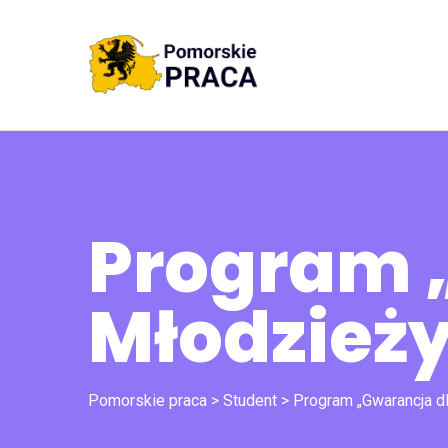
Program 
Młodzież
Pomorskie praca
>
Student
>
Program „Gwarancja d