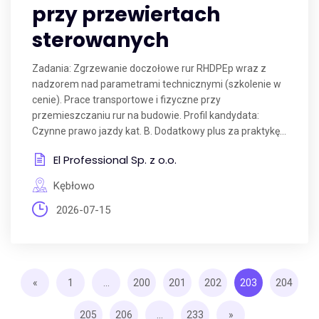
przy przewiertach
sterowanych
Zadania: Zgrzewanie doczołowe rur RHDPEp wraz z
nadzorem nad parametrami technicznymi (szkolenie w
cenie). Prace transportowe i fizyczne przy
przemieszczaniu rur na budowie. Profil kandydata:
Czynne prawo jazdy kat. B. Dodatkowy plus za praktykę...
El Professional Sp. z o.o.
Kębłowo
2026-07-15
«
1
...
200
201
202
203
204
205
206
...
233
»