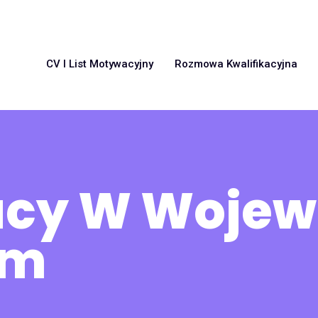
CV I List Motywacyjny
Rozmowa Kwalifikacyjna
racy W Woje
im