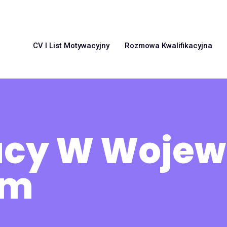
CV I List Motywacyjny
Rozmowa Kwalifikacyjna
racy W Woje
im