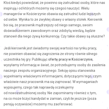
Ktoś kiedyś powiedział, że powinno się zatrudniać osoby, które nas
inspirują i od których możemy się czegoś nauczyć. Wielu
managerów w Kościerzynie obawia się zatrudnić ludzi lepszych
od siebie. Wynika to ze zwykłej obawy o własny stołek. Kierownik
boi się, że pracownik mądrzejszy od niego samego, swoim
doświadczeniem zawodowym oraz zdobytą wiedzą, będzie
stanowił dla niego żywą konkurencję. Czy takie obawy są słuszne?
Jeśli kierownik jest świadomy swojej wartości na rynku pracy,
nie powinien obawiać się zagrożenia ze strony równie silnego
uczestnika tej gry. Publikując
ofertę pracy w Kościerzynie
,
wysyłamy informację w świat, że potrzebujemy osoby do zasilenia
naszego zespołu organizacyjnego. Sekcję opisu stanowiska
wypełniamy właściwymi informacjami, dotyczącymi tego, czym
właściwie nasz pracownik ma się zajmować. W wymaganiach
wypisujemy, czego tak naprawdę oczekujemy
od nowozatrudnionej osoby. Nie zapominamy również o tym,
na co może liczyć kandydat w zamian, czyli ile jeszcze (poza
pensją oczywiście) możemy mu zaoferować.