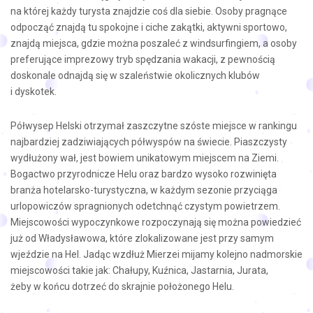
na której każdy turysta znajdzie coś dla siebie. Osoby pragnące
odpocząć znajdą tu spokojne i ciche zakątki, aktywni sportowo,
znajdą miejsca, gdzie można poszaleć z windsurfingiem, a osoby
preferujące imprezowy tryb spędzania wakacji, z pewnością
doskonale odnajdą się w szaleństwie okolicznych klubów
i dyskotek.
Półwysep Helski otrzymał zaszczytne szóste miejsce w rankingu
najbardziej zadziwiających półwyspów na świecie. Piaszczysty
wydłużony wał, jest bowiem unikatowym miejscem na Ziemi.
Bogactwo przyrodnicze Helu oraz bardzo wysoko rozwinięta
branża hotelarsko-turystyczna, w każdym sezonie przyciąga
urlopowiczów spragnionych odetchnąć czystym powietrzem.
Miejscowości wypoczynkowe rozpoczynają się można powiedzieć
już od Władysławowa, które zlokalizowane jest przy samym
wjeździe na Hel. Jadąc wzdłuż Mierzei mijamy kolejno nadmorskie
miejscowości takie jak: Chałupy, Kuźnica, Jastarnia, Jurata,
żeby w końcu dotrzeć do skrajnie położonego Helu.