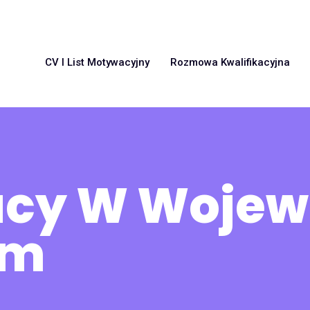
CV I List Motywacyjny
Rozmowa Kwalifikacyjna
racy W Woje
im