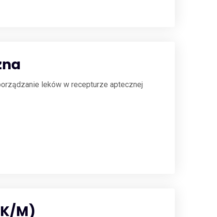
zna
porządzanie leków w recepturze aptecznej
(K/M)