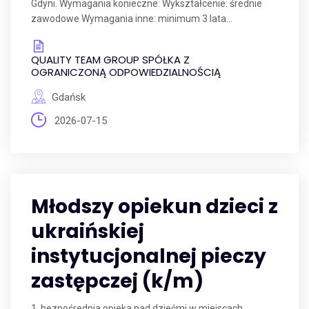
Gdyni. Wymagania konieczne: Wykształcenie: średnie
zawodowe Wymagania inne: minimum 3 lata...
QUALITY TEAM GROUP SPÓŁKA Z
OGRANICZONĄ ODPOWIEDZIALNOŚCIĄ
Gdańsk
2026-07-15
Młodszy opiekun dzieci z
ukraińskiej
instytucjonalnej pieczy
zastępczej (k/m)
1. bezpośrednia opieka nad dziećmi w miejscach