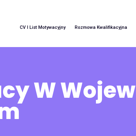
CV I List Motywacyjny
Rozmowa Kwalifikacyjna
racy W Woje
im