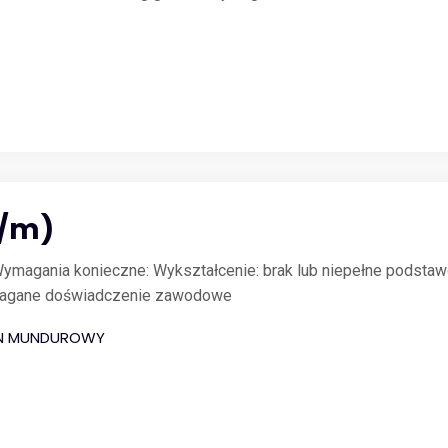
k/m)
k. Wymagania konieczne: Wykształcenie: brak lub niepełne pods
magane doświadczenie zawodowe
LON MUNDUROWY