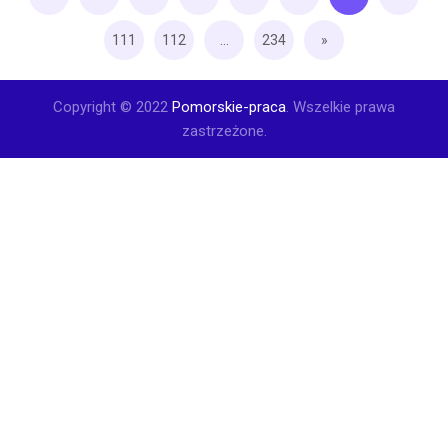
111
112
...
234
»
Copyright © 2022
Pomorskie-praca
. Wszelkie prawa
zastrzeżone.