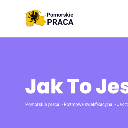
Jak To Je
Pomorskie praca
>
Rozmowa kwalifikacyjna
>
Jak t