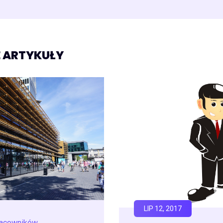
 ARTYKUŁY
LIP 12, 2017
racowników