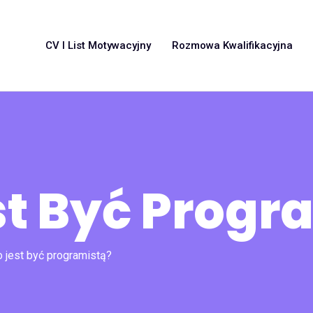
CV I List Motywacyjny
Rozmowa Kwalifikacyjna
st Być Progr
o jest być programistą?