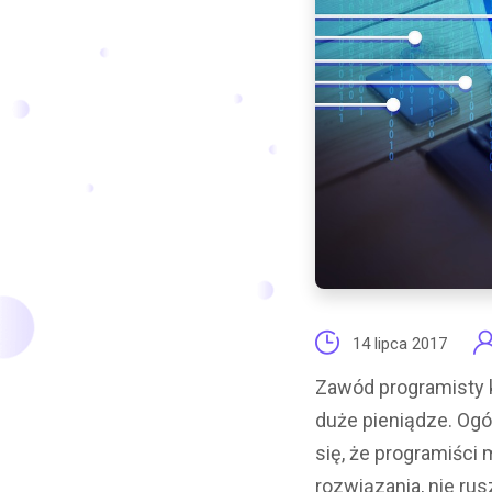
14 lipca 2017
Zawód programisty 
duże pieniądze. Ogól
się, że programiści
rozwiązania, nie rus