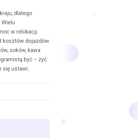
kraju, dlatego
 Wielu
oc w relokacji.
ot kosztów dojazdów
ców, soków, kawa
rogramistą być – żyć
 się ustawi.