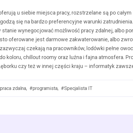
 oferują u siebie miejsca pracy, rozstrzelane są po całym 
odzą się na bardzo preferencyjne warunki zatrudnienia.
 stanie wynegocjować możliwość pracy zdalnej, albo pom
sto oferowane jest darmowe zakwaterowanie, albo zwr
h zazwyczaj czekają na pracowników, lodówki pełne owo
do koloru, chillout roomy oraz luźna i fajna atmosfera. P
Lęborku czy też w innej części kraju – informatyk zawsze
praca zdalna,
#programista,
#Specjalista IT