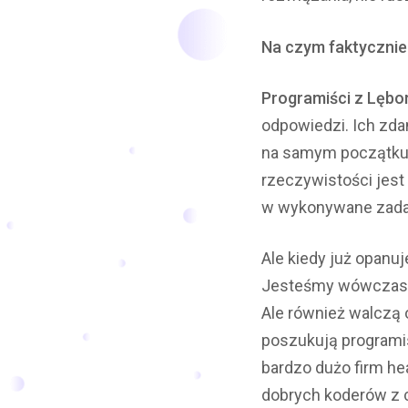
Na czym faktycznie
Programiści z Lębo
odpowiedzi. Ich zdan
na samym początku j
rzeczywistości jes
w wykonywane zadan
Ale kiedy już opan
Jesteśmy wówczas r
Ale również walczą
poszukują programis
bardzo dużo firm he
dobrych koderów z c