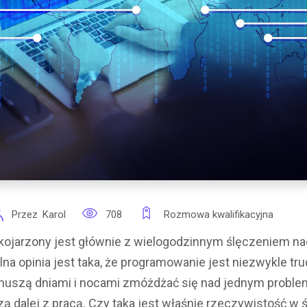
Przez
Karol
708
Rozmowa kwalifikacyjna
kojarzony jest głównie z wielogodzinnym ślęczeniem na
na opinia jest taka, że programowanie jest niezwykle tru
 muszą dniami i nocami zmóżdżać się nad jednym proble
zą dalej z pracą. Czy taka jest właśnie rzeczywistość w 