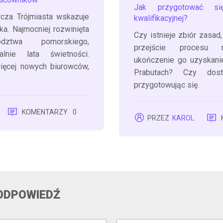
Jak przygotować s
rcza Trójmiasta wskazuje
kwalifikacyjnej?
ka. Najmocniej rozwinięta
Czy istnieje zbiór zasad
dztwa pomorskiego,
przejście procesu r
alnie lata świetności.
ukończenie go uzyskani
ięcej nowych biurowców,
Prabutach? Czy dost
przygotowując się.
KOMENTARZY
0
PRZEZ
KAROL
ODPOWIEDŹ