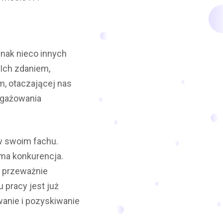
dnak nieco innych
 Ich zdaniem,
m, otaczającej nas
ngażowania
w swoim fachu.
ma konkurencja.
y przeważnie
pracy jest już
anie i pozyskiwanie