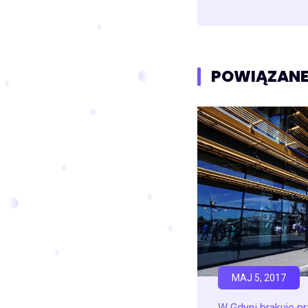
POWIĄZANE
MAJ 5, 2017
W Gdyni brakuje p